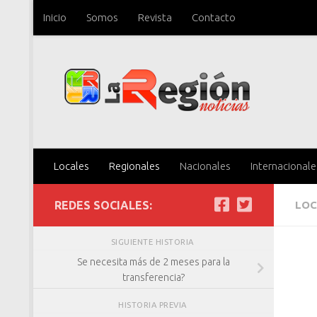
Inicio
Somos
Revista
Contacto
Saltar al contenido
Locales
Regionales
Nacionales
Internacionale
REDES SOCIALES:
LOC
SIGUIENTE HISTORIA
Se necesita más de 2 meses para la
transferencia?
HISTORIA PREVIA