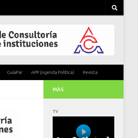
GuíaPar
APP (Agenda Política)
Revista
MÁS
TV