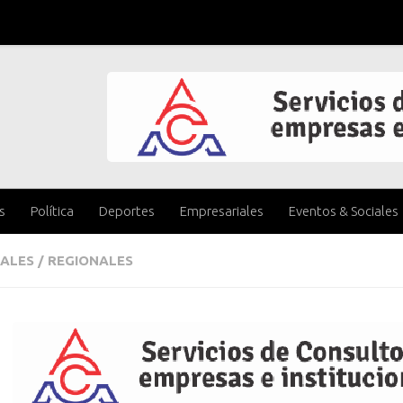
s
Política
Deportes
Empresariales
Eventos & Sociales
ALES
/
REGIONALES