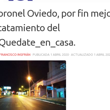
oronel Oviedo, por fin mej
catamiento del
Quedate_en_casa.
FRANCISCO INSFRÁN
· PUBLICADA
1 ABRIL 2020
· ACTUALIZADO
1 ABRIL 20