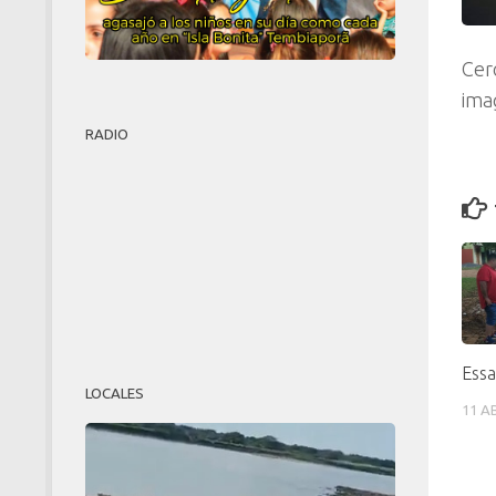
Cer
ima
RADIO
Essa
LOCALES
11 A