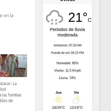
21°
r en la
C
Periodos de lluvia
moderada
Amanecer: 07:20 AM
Puesta de sol: 06:23 PM
Humedad: 85%
Viento: 11.5 Kmph
Lluvia: 74%
stacar: La
lizó
Jue
Vie
 las familias
bles de
18/29°C
12/19°C