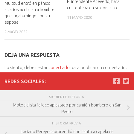
El intendente Acevedo, hará
Multitud entró en pánico:
cuarentena en su domicilio.
sicarios acribillan a hombre
que jugaba bingo con su
11 MAYO 2020
esposa
2 MAYO 2022
DEJA UNA RESPUESTA
Lo siento, debes estar
conectado
para publicar un comentario.
REDES SOCIALES:
SIGUIENTE HISTORIA
Motociclista fallece aplastado por camión bombero en San
Pedro
HISTORIA PREVIA
Luciano Pereyra sorprendió con canto a capela de