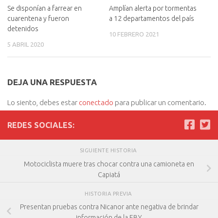
Se disponían a farrear en
Amplían alerta por tormentas
cuarentena y fueron
a 12 departamentos del país
detenidos
10 FEBRERO 2021
5 ABRIL 2020
DEJA UNA RESPUESTA
Lo siento, debes estar
conectado
para publicar un comentario.
REDES SOCIALES:
SIGUIENTE HISTORIA
Motociclista muere tras chocar contra una camioneta en
Capiatá
HISTORIA PREVIA
Presentan pruebas contra Nicanor ante negativa de brindar
información de la EBY