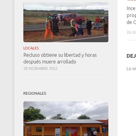
Ince
prop
de 
26 J
LOCALES
Recluso obtiene su libertad y horas
DEJ
después muere arrollado
Lo s
28 DICIEMBRE 2022
REGIONALES