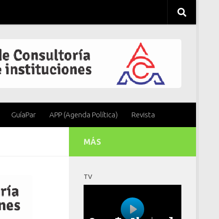
GuíaPar
APP (Agenda Política)
Revista
MÁS
TV