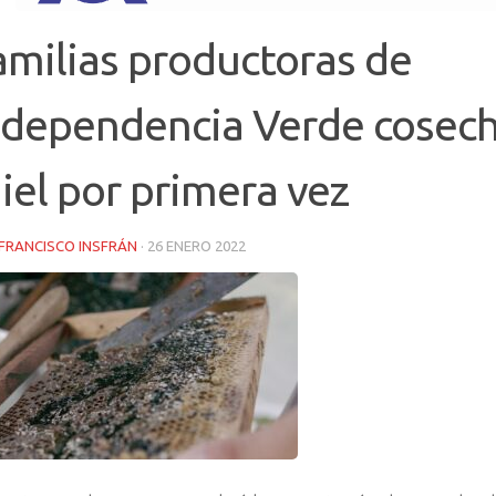
amilias productoras de
ndependencia Verde cosec
iel por primera vez
FRANCISCO INSFRÁN
·
26 ENERO 2022