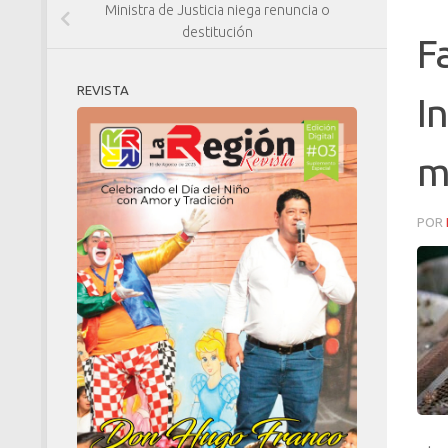
Ministra de Justicia niega renuncia o
destitución
F
REVISTA
I
m
POR