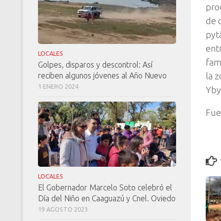
pro
de 
pyt
ent
LOCALES
fam
Golpes, disparos y descontrol: Así
la 
reciben algunos jóvenes al Año Nuevo
1 ENERO 2024
Yby
Fue
LOCALES
El Gobernador Marcelo Soto celebró el
Día del Niño en Caaguazú y Cnel. Oviedo
19 AGOSTO 2023