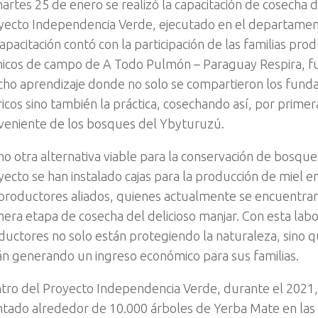
martes 25 de enero se realizó la capacitación de cosecha d
yecto Independencia Verde, ejecutado en el departamen
apacitación contó con la participación de las familias prod
nicos de campo de A Todo Pulmón – Paraguay Respira, f
ho aprendizaje donde no solo se compartieron los fun
ricos sino también la práctica, cosechando así, por primer
veniente de los bosques del Ybyturuzú.
o otra alternativa viable para la conservación de bosque
yecto se han instalado cajas para la producción de miel en
 productores aliados, quienes actualmente se encuentran
mera etapa de cosecha del delicioso manjar. Con esta labor
ductores no solo están protegiendo la naturaleza, sino
án generando un ingreso económico para sus familias.
tro del Proyecto Independencia Verde, durante el 2021,
ntado alrededor de 10.000 árboles de Yerba Mate en las 