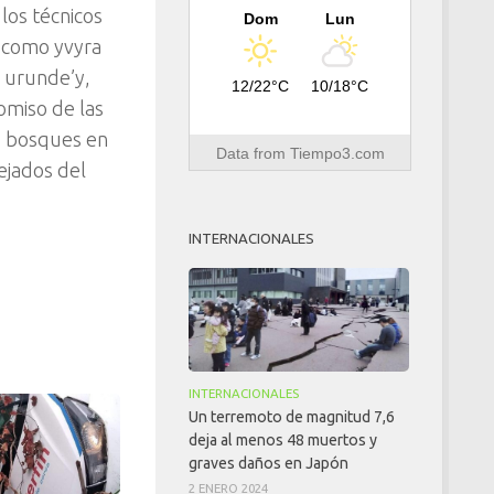
os técnicos
Dom
Lun
s como yvyra
, urunde’y,
12/22°C
10/18°C
omiso de las
os bosques en
Data from
Tiempo3.com
ejados del
INTERNACIONALES
INTERNACIONALES
Un terremoto de magnitud 7,6
deja al menos 48 muertos y
graves daños en Japón
2 ENERO 2024