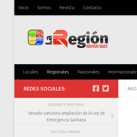
Inicio
Somos
Revista
Contacto
Saltar al contenido
Locales
Regionales
Nacionales
Internacionale
REDES SOCIALES:
REG
SIGUIENTE HISTORIA
Senado sanciona ampliación de la Ley de
Emergencia Sanitaria
HISTORIA PREVIA