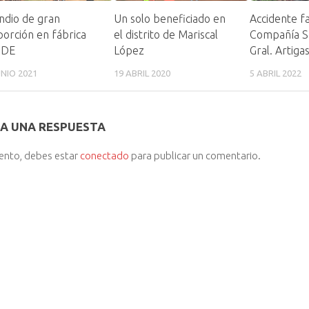
ndio de gran
Un solo beneficiado en
Accidente fa
orción en fábrica
el distrito de Mariscal
Compañía S
CDE
López
Gral. Artiga
UNIO 2021
19 ABRIL 2020
5 ABRIL 2022
A UNA RESPUESTA
iento, debes estar
conectado
para publicar un comentario.