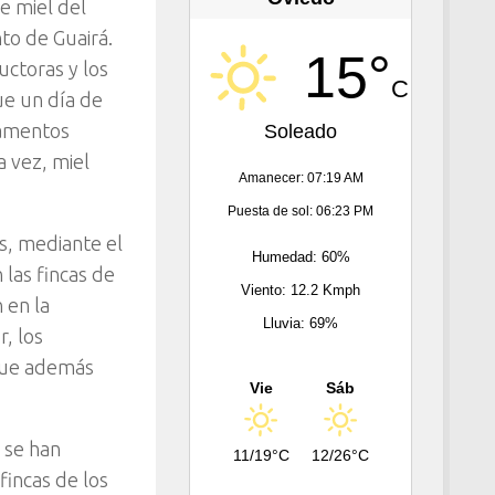
e miel del
to de Guairá.
15°
uctoras y los
C
ue un día de
damentos
Soleado
a vez, miel
Amanecer: 07:19 AM
Puesta de sol: 06:23 PM
s, mediante el
Humedad: 60%
 las fincas de
Viento: 12.2 Kmph
 en la
Lluvia: 69%
, los
 que además
Vie
Sáb
 se han
11/19°C
12/26°C
fincas de los