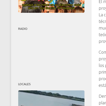
El 
pro
La c
téc
muc
RADIO
teó
pro
Com
pro
los
pri
pro
LOCALES
est
Den
pla