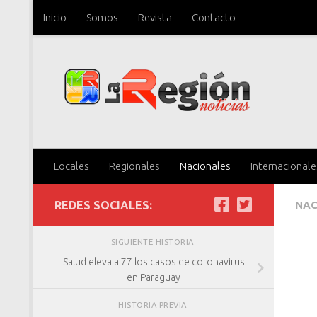
Inicio
Somos
Revista
Contacto
Saltar al contenido
Locales
Regionales
Nacionales
Internacionale
REDES SOCIALES:
NAC
SIGUIENTE HISTORIA
Salud eleva a 77 los casos de coronavirus
en Paraguay
HISTORIA PREVIA