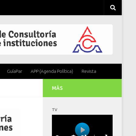
GuíaPar
APP (Agenda Política)
Revista
MÁS
TV