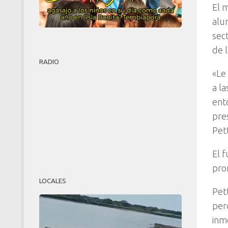
El 
alum
sec
de 
RADIO
«Le
a l
ent
pre
Pet
El 
pro
LOCALES
Pet
per
inm