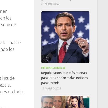
2 ENERO 2024
r en
 en los
s sean de
 la cual se
ando los
INTERNACIONALES
Republicanos que más suenan
s kits de
para 2024 serían malas noticias
para Ucrania
aza al
15 MARZO 2023
ases en todas