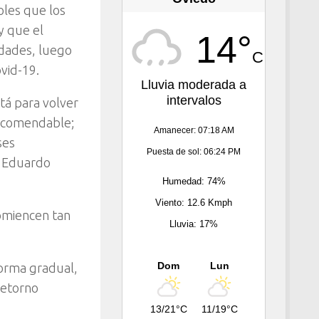
oles que los
y que el
14°
idades, luego
C
vid-19.
Lluvia moderada a
intervalos
stá para volver
 recomendable;
Amanecer: 07:18 AM
ses
Puesta de sol: 06:24 PM
n, Eduardo
Humedad: 74%
Viento: 12.6 Kmph
comiencen tan
Lluvia: 17%
Dom
Lun
forma gradual,
retorno
13/21°C
11/19°C