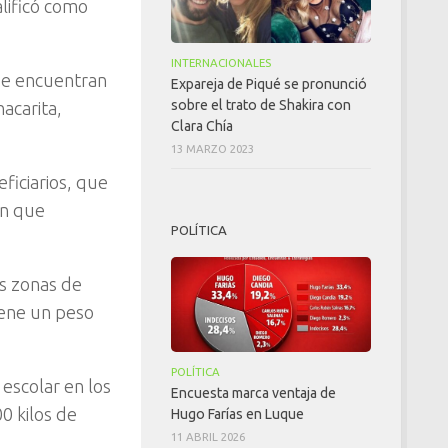
alificó como
INTERNACIONALES
 se encuentran
Expareja de Piqué se pronunció
sobre el trato de Shakira con
acarita,
Clara Chía
13 MARZO 2023
iciarios, que
an que
POLÍTICA
as zonas de
iene un peso
POLÍTICA
escolar en los
Encuesta marca ventaja de
0 kilos de
Hugo Farías en Luque
11 ABRIL 2026