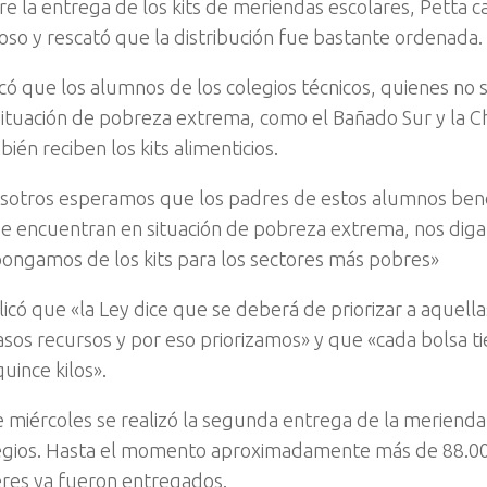
re la entrega de los kits de meriendas escolares, Petta c
toso y rescató que la distribución fue bastante ordenada.
icó que los alumnos de los colegios técnicos, quienes no
situación de pobreza extrema, como el Bañado Sur y la Ch
ién reciben los kits alimenticios.
sotros esperamos que los padres de estos alumnos benef
se encuentran en situación de pobreza extrema, nos dig
pongamos de los kits para los sectores más pobres»
licó que «la Ley dice que se deberá de priorizar a aquell
asos recursos y por eso priorizamos» y que «cada bolsa t
uince kilos».
e miércoles se realizó la segunda entrega de la merienda 
egios. Hasta el momento aproximadamente más de 88.00
eres ya fueron entregados.