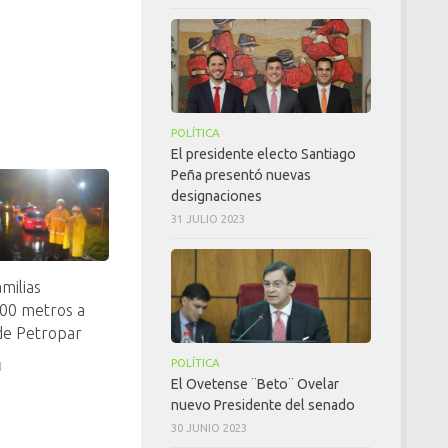
POLÍTICA
El presidente electo Santiago
Peña presentó nuevas
designaciones
31 JULIO 2023
milias
300 metros a
de Petropar
POLÍTICA
1
El Ovetense ¨Beto¨ Ovelar
nuevo Presidente del senado
30 JUNIO 2023