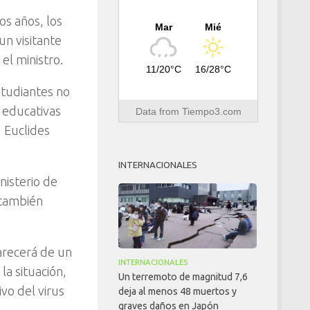
os años, los
Mar
Mié
un visitante
el ministro.
11/20°C
16/28°C
studiantes no
s educativas
Data from
Tiempo3.com
, Euclides
INTERNACIONALES
nisterio de
 también
arecerá de un
INTERNACIONALES
la situación,
Un terremoto de magnitud 7,6
ivo del virus
deja al menos 48 muertos y
graves daños en Japón