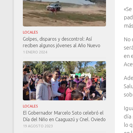
«Se
pad
más
LOCALES
No 
Golpes, disparos y descontrol: Así
reciben algunos jóvenes al Año Nuevo
ser
1 ENERO 2024
en 
Ace
Ade
Sal
sobr
LOCALES
Igu
El Gobernador Marcelo Soto celebró el
día 
Día del Niño en Caaguazú y Cnel. Oviedo
lo q
19 AGOSTO 2023