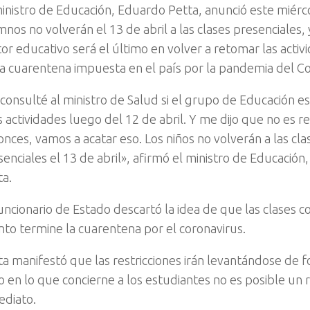
ministro de Educación, Eduardo Petta, anunció este miérc
nos no volverán el 13 de abril a las clases presenciales, 
tor educativo será el último en volver a retomar las activ
la cuarentena impuesta en el país por la pandemia del Co
 consulté al ministro de Salud si el grupo de Educación e
as actividades luego del 12 de abril. Y me dijo que no es
onces, vamos a acatar eso. Los niños no volverán a las cla
senciales el 13 de abril», afirmó el ministro de Educació
ta.
funcionario de Estado descartó la idea de que las clases 
nto termine la cuarentena por el coronavirus.
ta manifestó que las restricciones irán levantándose de 
o en lo que concierne a los estudiantes no es posible un 
ediato.