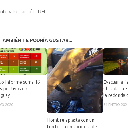
nte y Redacción: ÚH
TAMBIÉN TE PODRÍA GUSTAR...
vo Informe suma 16
Evacuan a fa
s positivos en
ubicadas a 
aguay
la redonda 
YO 2020
31 ENERO 202
Hombre aplasta con un
tractor la motocicleta de