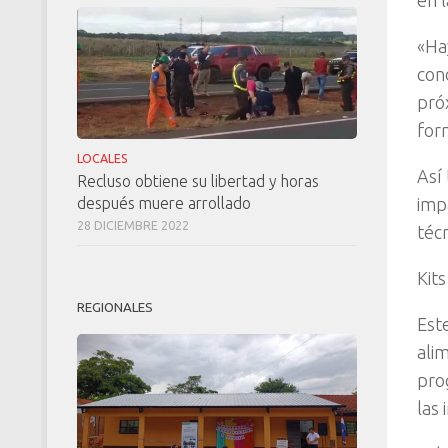
en l
«Ha
cond
pró
for
LOCALES
Así
Recluso obtiene su libertad y horas
impa
después muere arrollado
28 DICIEMBRE 2022
técn
Kits
REGIONALES
Este
ali
pro
las 