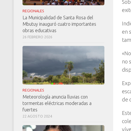
Sob
exi
REGIONALES
La Municipalidad de Santa Rosa del
Ind
Mbutuy inauguró cuatro importantes
obras educativas
en 
26 FEBRERO 2026
tamb
«No
no 
dis
Exp
REGIONALES
esc
Meteorología anuncia lluvias con
de q
tormentas eléctricas moderadas a
fuertes
Est
22 AGOSTO 2024
col
vív