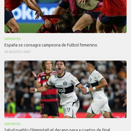
DEPORTES
España se consagra campeona de Futbol femenino
20 AGOSTO 2023
DEPORTES
Salud pueblo Olimpista!!! el decano pasa a cuartos de final