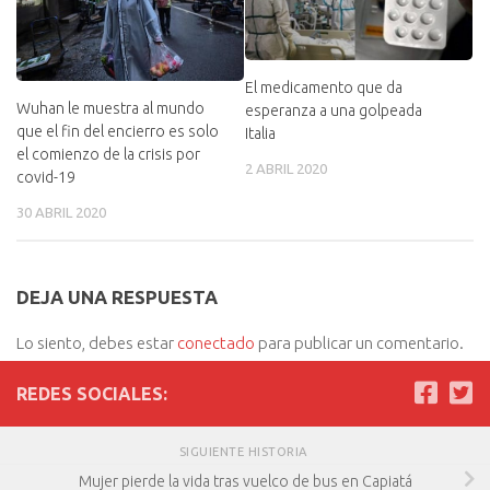
El medicamento que da
Wuhan le muestra al mundo
esperanza a una golpeada
que el fin del encierro es solo
Italia
el comienzo de la crisis por
2 ABRIL 2020
covid-19
30 ABRIL 2020
DEJA UNA RESPUESTA
Lo siento, debes estar
conectado
para publicar un comentario.
REDES SOCIALES:
SIGUIENTE HISTORIA
Mujer pierde la vida tras vuelco de bus en Capiatá