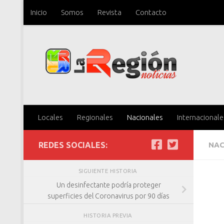
Inicio
Somos
Revista
Contacto
Saltar al contenido
Locales
Regionales
Nacionales
Internacionale
REDES SOCIALES:
NAC
SIGUIENTE HISTORIA
Un desinfectante podría proteger
superficies del Coronavirus por 90 días
HISTORIA PREVIA