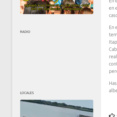
En 
en 
cas
En e
RADIO
tem
Ita
Cab
rea
con
per
Has
alb
LOCALES