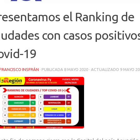
resentamos el Ranking de
iudades con casos positivo
ovid-19
FRANCISCO INSFRÁN
· PUBLICADA
8 MAYO 2020
· ACTUALIZADO
9 MAYO 20