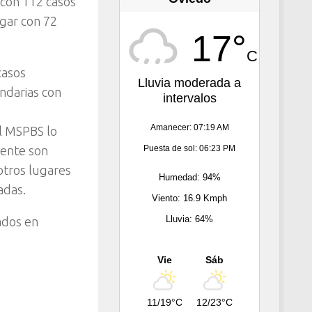
 con 112 casos
gar con 72
17°
C
casos
Lluvia moderada a
ndarias con
intervalos
Amanecer: 07:19 AM
el MSPBS lo
Puesta de sol: 06:23 PM
mente son
otros lugares
Humedad: 94%
adas.
Viento: 16.9 Kmph
Lluvia: 64%
ados en
Vie
Sáb
11/19°C
12/23°C