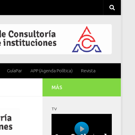
GuíaPar
APP (Agenda Política)
Revista
MÁS
TV