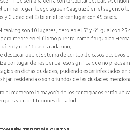
este fin de semana cierra con la Capital del país Asunción
el primer lugar, luego siguen Caaguazú en el segundo lu
os y Ciudad del Este en el tercer lugar con 45 casos.
l ranking son 10 lugares, pero en el 5º y 6º igual con 25 
poralmente en el último puesto, también igualan Herna
puá Poty con 11 casos cada uno,
e destacar que el sistema de conteo de casos positivos 
liza por lugar de residencia, eso significa que no precisa
tagios en dichas ciudades, pudiendo estar infectados en 
o fijan residencia o son oriundos de las ciudades mencion
ta el momento la mayoría de los contagiados están ubic
ergues y en instituciones de salud.
TAMBIÉN TE PODRÍA GUSTAR...