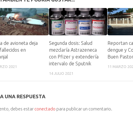
a de avioneta deja
Segunda dosis: Salud
Reportan ca
fallecidos en
mezclaría Astrazeneca
dengue y Co
njal
con Pfizer y extendería
Buen Pasto
intervalo de Sputnik
RZO 2021
11 MARZO 20
14 JULIO 2021
A UNA RESPUESTA
iento, debes estar
conectado
para publicar un comentario.