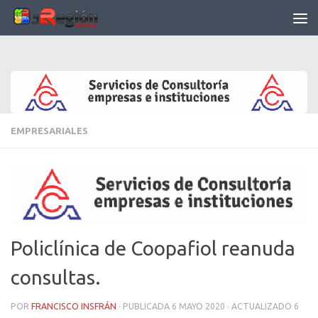
Saltar al contenido
EMPRESARIALES
Policlínica de Coopafiol reanuda
consultas.
POR
FRANCISCO INSFRÁN
· PUBLICADA
6 MAYO 2020
· ACTUALIZADO
6