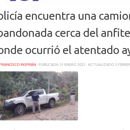
olicía encuentra una cami
bandonada cerca del anfit
onde ocurrió el atentado a
FRANCISCO INSFRÁN
· PUBLICADA
31 ENERO 2022
· ACTUALIZADO
2 FEBRE