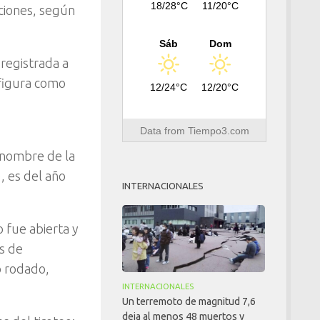
18/28°C
11/20°C
cciones, según
Sáb
Dom
registrada a
 figura como
12/24°C
12/20°C
Data from
Tiempo3.com
a nombre de la
, es del año
INTERNACIONALES
o fue abierta y
es de
o rodado,
INTERNACIONALES
Un terremoto de magnitud 7,6
deja al menos 48 muertos y