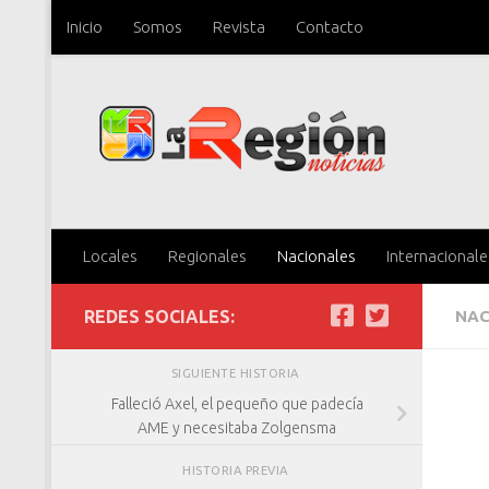
Inicio
Somos
Revista
Contacto
Saltar al contenido
Locales
Regionales
Nacionales
Internacionale
REDES SOCIALES:
NAC
SIGUIENTE HISTORIA
Falleció Axel, el pequeño que padecía
AME y necesitaba Zolgensma
HISTORIA PREVIA