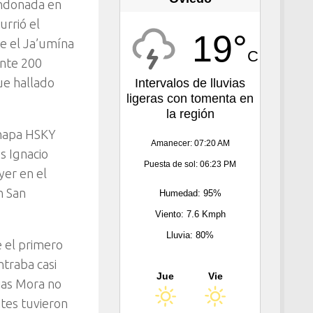
andonada en
urrió el
19°
e el Ja’umína
C
ente 200
ue hallado
Intervalos de lluvias
ligeras con tomenta en
la región
chapa HSKY
Amanecer: 07:20 AM
s Ignacio
Puesta de sol: 06:23 PM
yer en el
n San
Humedad: 95%
Viento: 7.6 Kmph
Lluvia: 80%
e el primero
traba casi
Jue
Vie
ojas Mora no
ntes tuvieron