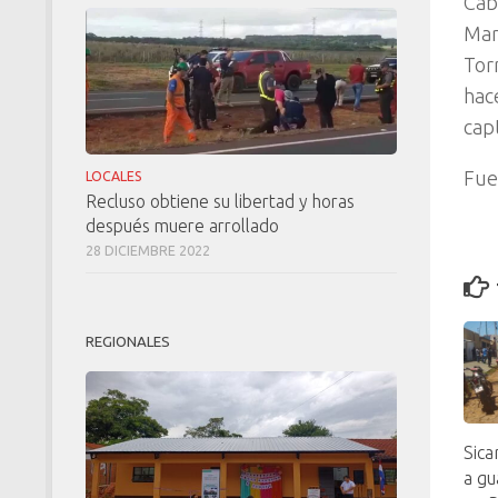
Cab
Mar
Tor
hac
cap
Fue
LOCALES
Recluso obtiene su libertad y horas
después muere arrollado
28 DICIEMBRE 2022
REGIONALES
Sica
a gu