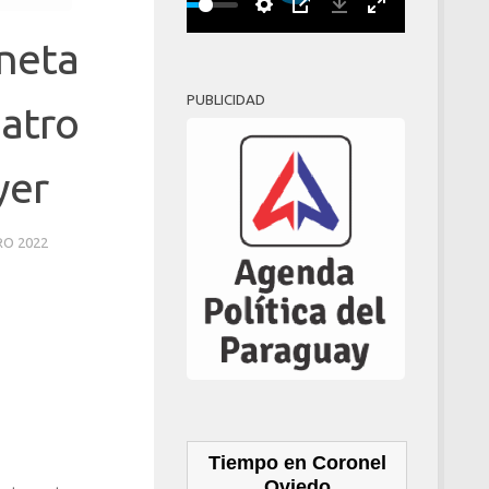
Play
00:00
oneta
PUBLICIDAD
eatro
yer
RO 2022
Tiempo en Coronel
Oviedo