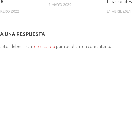
PJC
binacionales
3 MAYO 2020
BRERO 2022
21 ABRIL 2021
A UNA RESPUESTA
iento, debes estar
conectado
para publicar un comentario.