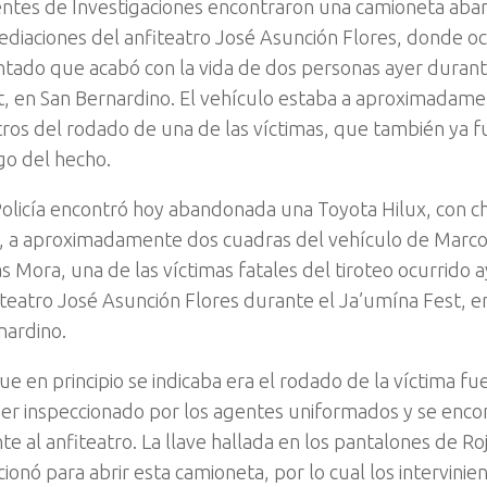
ntes de Investigaciones encontraron una camioneta ab
ediaciones del anfiteatro José Asunción Flores, donde oc
ntado que acabó con la vida de dos personas ayer durant
t, en San Bernardino. El vehículo estaba a aproximadam
ros del rodado de una de las víctimas, que también ya f
go del hecho.
Policía encontró hoy abandonada una Toyota Hilux, con 
, a aproximadamente dos cuadras del vehículo de Marco
s Mora, una de las víctimas fatales del tiroteo ocurrido a
iteatro José Asunción Flores durante el Ja’umína Fest, e
nardino.
ue en principio se indicaba era el rodado de la víctima fu
ser inspeccionado por los agentes uniformados y se encon
nte al anfiteatro. La llave hallada en los pantalones de R
ionó para abrir esta camioneta, por lo cual los intervinie