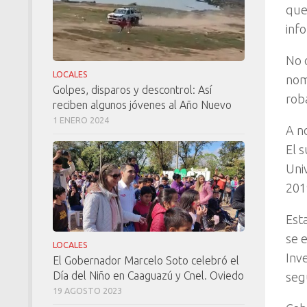
que
inf
No 
LOCALES
nom
Golpes, disparos y descontrol: Así
rob
reciben algunos jóvenes al Año Nuevo
1 ENERO 2024
A n
El 
Uni
201
Est
se e
LOCALES
Inv
El Gobernador Marcelo Soto celebró el
Día del Niño en Caaguazú y Cnel. Oviedo
seg
19 AGOSTO 2023