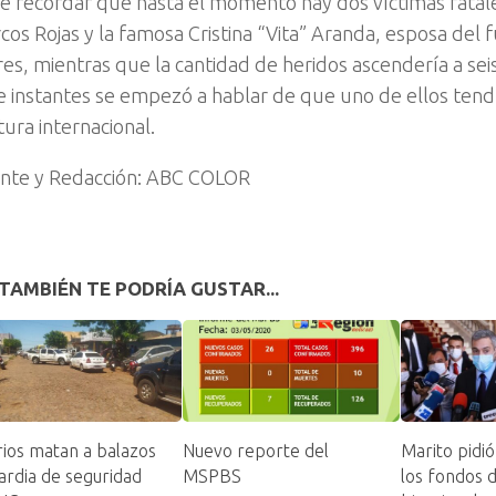
e recordar que hasta el momento hay dos víctimas fatales
cos Rojas y la famosa Cristina “Vita” Aranda, esposa del f
res, mientras que la cantidad de heridos ascendería a seis
e instantes se empezó a hablar de que uno de ellos tend
tura internacional.
nte y Redacción: ABC COLOR
TAMBIÉN TE PODRÍA GUSTAR...
rios matan a balazos
Nuevo reporte del
Marito pidi
ardia de seguridad
MSPBS
los fondos d