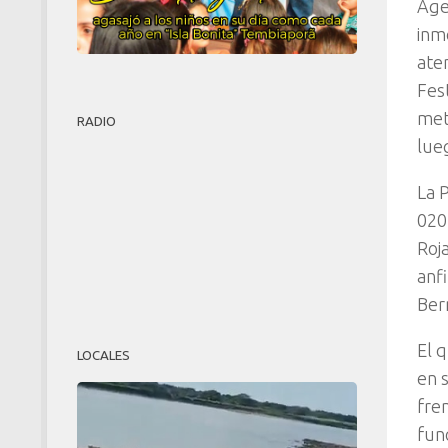
Age
inm
ate
Fes
met
RADIO
lue
La 
020
Roja
anf
Ber
El q
LOCALES
en 
fre
func