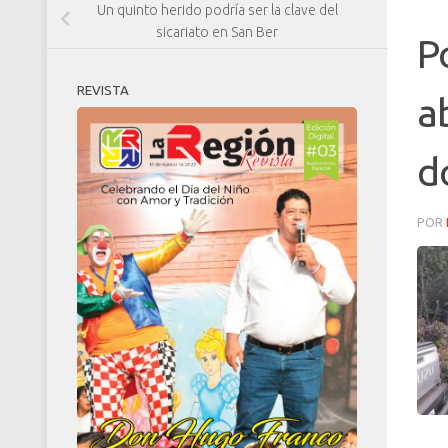
Un quinto herido podría ser la clave del
sicariato en San Ber
P
REVISTA
a
d
POR