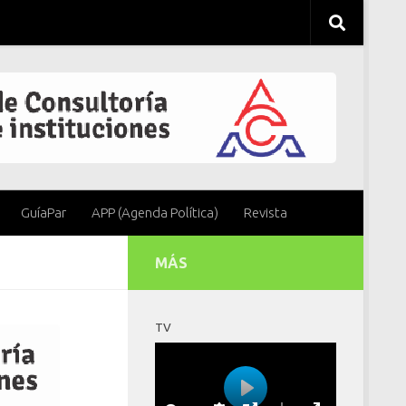
GuíaPar
APP (Agenda Política)
Revista
MÁS
TV