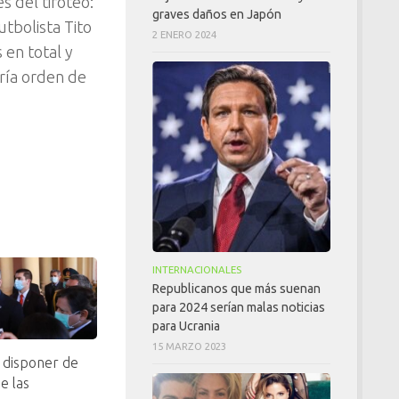
 del tiroteo:
graves daños en Japón
utbolista Tito
2 ENERO 2024
 en total y
ría orden de
INTERNACIONALES
Republicanos que más suenan
para 2024 serían malas noticias
para Ucrania
15 MARZO 2023
ó disponer de
e las