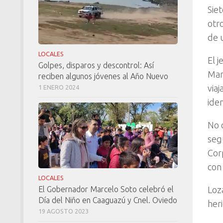
Sie
otr
de 
LOCALES
El j
Golpes, disparos y descontrol: Así
Mar
reciben algunos jóvenes al Año Nuevo
via
1 ENERO 2024
iden
No 
segú
Cor
con
LOCALES
Loz
El Gobernador Marcelo Soto celebró el
Día del Niño en Caaguazú y Cnel. Oviedo
her
19 AGOSTO 2023