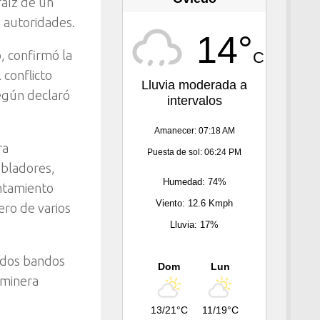
raíz de un
 autoridades.
14°
o, confirmó la
C
 conflicto
Lluvia moderada a
según declaró
intervalos
Amanecer: 07:18 AM
ra
Puesta de sol: 06:24 PM
obladores,
Humedad: 74%
entamiento
Viento: 12.6 Kmph
ero de varios
Lluvia: 17%
, dos bandos
Dom
Lun
 minera
13/21°C
11/19°C