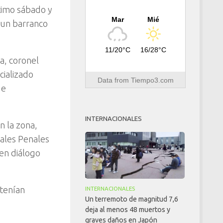
ltimo sábado y
Mar
Mié
e un barranco
11/20°C
16/28°C
pa, coronel
cializado
Data from
Tiempo3.com
 e
INTERNACIONALES
n la zona,
iales Penales
en diálogo
 tenían
INTERNACIONALES
Un terremoto de magnitud 7,6
deja al menos 48 muertos y
graves daños en Japón