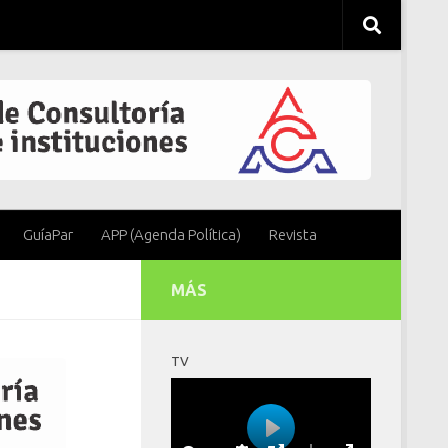
GuíaPar
APP (Agenda Política)
Revista
MÁS
TV