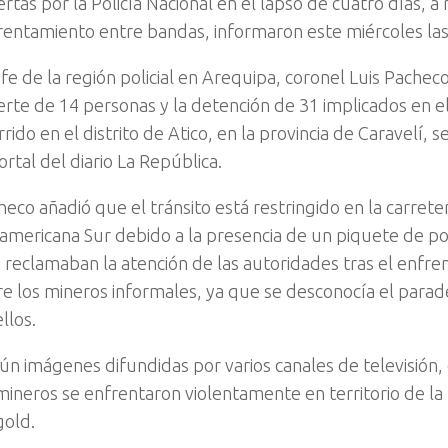
tas por la Policía Nacional en el lapso de cuatro días, a 
rentamiento entre bandas, informaron este miércoles las
efe de la región policial en Arequipa, coronel Luis Pachec
rte de 14 personas y la detención de 31 implicados en el
rido en el distrito de Atico, en la provincia de Caravelí, 
ortal del diario La República.
heco añadió que el tránsito está restringido en la carrete
americana Sur debido a la presencia de un piquete de p
 reclamaban la atención de las autoridades tras el enfr
re los mineros informales, ya que se desconocía el parad
llos.
ún imágenes difundidas por varios canales de televisión
mineros se enfrentaron violentamente en territorio de la
gold.