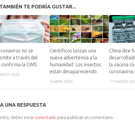
TAMBIÉN TE PODRÍA GUSTAR...
oronavirus no se
Científicos lanzan una
China dice 
smite a través del
nueva advertencia a la
desarrollado
, confirma la OMS
humanidad: Los insectos
la vacuna co
están desapareciendo
coronavirus
ARZO 2020
9 ABRIL 2020
17 MARZO 20
A UNA RESPUESTA
iento, debes estar
conectado
para publicar un comentario.