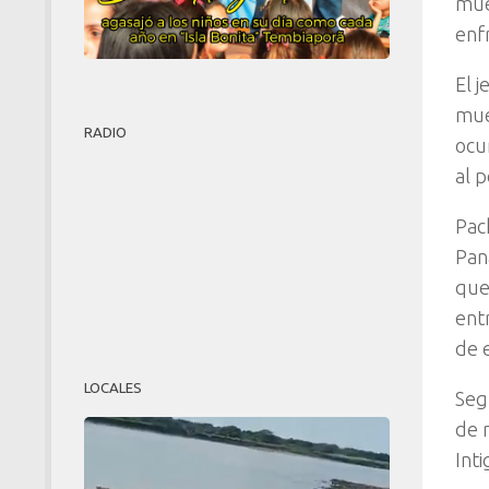
muer
enf
El j
mue
RADIO
ocur
al p
Pac
Pan
que
ent
de e
LOCALES
Seg
de 
Inti