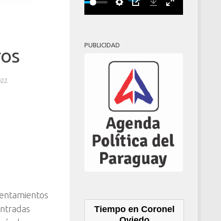
Play
00:00
PUBLICIDAD
ros
022
sentamientos
ontradas
Tiempo en Coronel
Oviedo