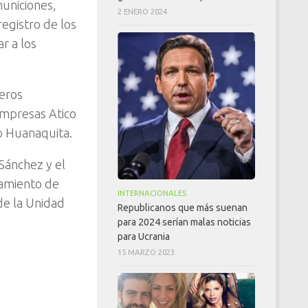
municiones,
2 ENERO 2024
registro de los
r a los
neros
empresas Atico
o Huanaquita.
 Sánchez y el
ntamiento de
INTERNACIONALES
de la Unidad
Republicanos que más suenan
para 2024 serían malas noticias
para Ucrania
15 MARZO 2023