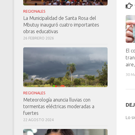
REGIONALES
La Municipalidad de Santa Rosa del
Mbutuy inauguró cuatro importantes
obras educativas
26 FEBRERO 2026
El c
tran
aire
30 M
REGIONALES
Meteorología anuncia lluvias con
DEJ
tormentas eléctricas moderadas a
fuertes
Lo s
22 AGOSTO 2024