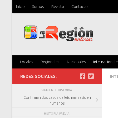
Inicio
Somos
Revista
Contacto
Saltar al contenido
Locales
Regionales
Nacionales
Internacionale
REDES SOCIALES:
INT
SIGUIENTE HISTORIA
Confirman dos casos de leishmaniasis en
humanos
HISTORIA PREVIA