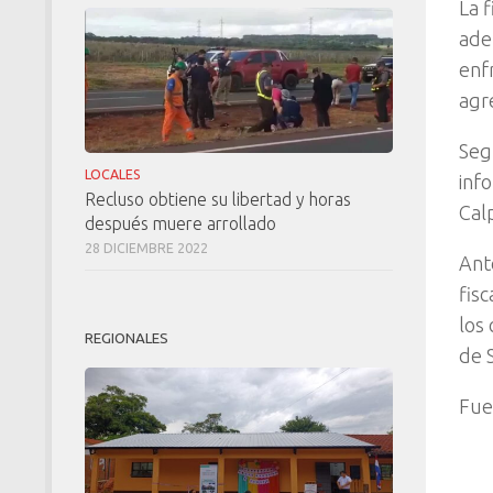
La 
ade
enfr
agr
Seg
LOCALES
inf
Recluso obtiene su libertad y horas
Cal
después muere arrollado
28 DICIEMBRE 2022
Ante
fisc
los
REGIONALES
de 
Fue