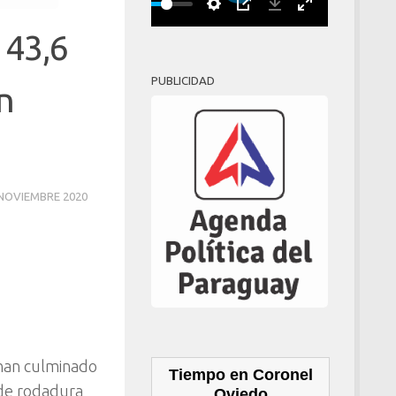
Play
00:00
 43,6
PUBLICIDAD
n
 NOVIEMBRE 2020
 han culminado
Tiempo en Coronel
 de rodadura
Oviedo