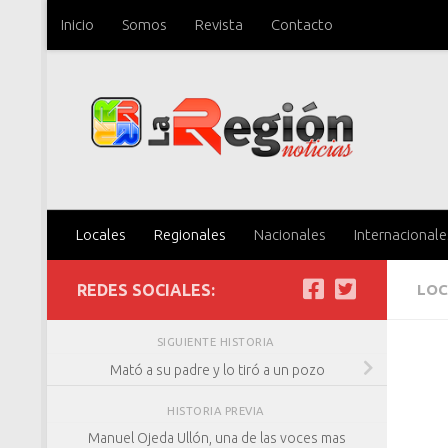
Inicio
Somos
Revista
Contacto
Saltar al contenido
Locales
Regionales
Nacionales
Internacionale
REDES SOCIALES:
LOC
SIGUIENTE HISTORIA
Mató a su padre y lo tiró a un pozo
HISTORIA PREVIA
Manuel Ojeda Ullón, una de las voces mas