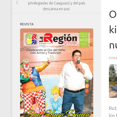
privilegiadas de Caaguazú y del país
descansa en paz.
O
REVISTA
k
n
POR
Rut
los