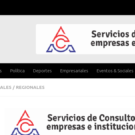
s
Política
Deportes
Empresariales
Eventos & Sociales
ALES
/
REGIONALES