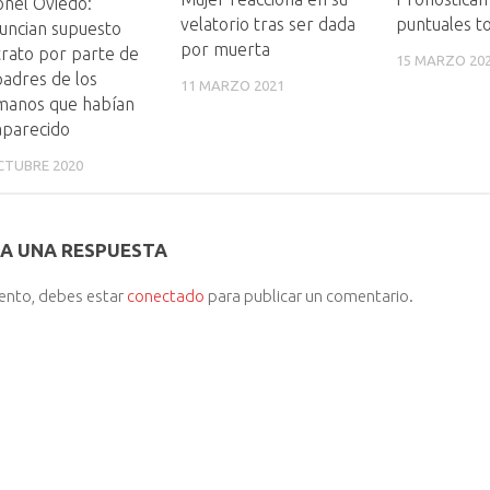
nel Oviedo:
velatorio tras ser dada
puntuales t
uncian supuesto
por muerta
rato por parte de
15 MARZO 20
padres de los
11 MARZO 2021
manos que habían
aparecido
CTUBRE 2020
A UNA RESPUESTA
iento, debes estar
conectado
para publicar un comentario.