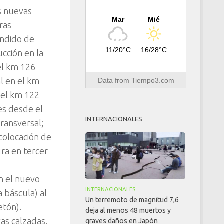
as nuevas
Mar
Mié
ras
endido de
11/20°C
16/28°C
cción en la
el km 126
l en el km
Data from
Tiempo3.com
 el km 122
es desde el
INTERNACIONALES
ransversal;
 colocación de
ura en tercer
en el nuevo
INTERNACIONALES
 báscula) al
Un terremoto de magnitud 7,6
etón).
deja al menos 48 muertos y
as calzadas.
graves daños en Japón