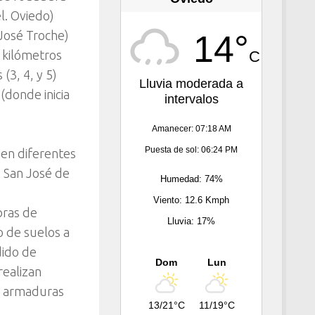
l. Oviedo)
 José Troche)
14°
C
 kilómetros
(3, 4, y 5)
Lluvia moderada a
(donde inicia
intervalos
Amanecer: 07:18 AM
Puesta de sol: 06:24 PM
 en diferentes
e San José de
Humedad: 74%
Viento: 12.6 Kmph
bras de
Lluvia: 17%
 de suelos a
dido de
Dom
Lun
realizan
de armaduras
13/21°C
11/19°C