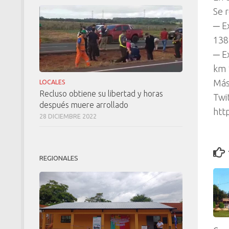
Se 
─ E
138
─ E
km 
Más
LOCALES
Recluso obtiene su libertad y horas
Twi
después muere arrollado
htt
28 DICIEMBRE 2022
REGIONALES