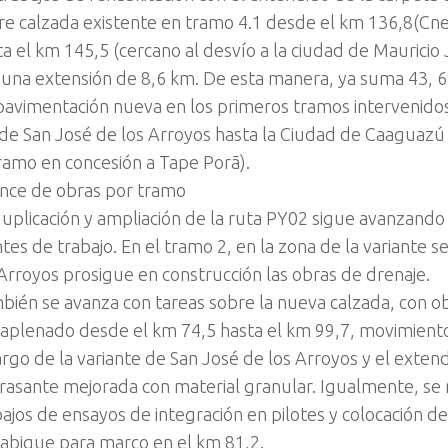
re calzada existente en tramo 4.1 desde el km 136,8(Cne
ta el km 145,5 (cercano al desvío a la ciudad de Mauricio
 una extensión de 8,6 km. De esta manera, ya suma 43, 6
pavimentación nueva en los primeros tramos intervenidos 
de San José de los Arroyos hasta la Ciudad de Caaguazú 
tramo en concesión a Tape Porã).
nce de obras por tramo
duplicación y ampliación de la ruta PY02 sigue avanzando
tes de trabajo. En el tramo 2, en la zona de la variante s
 Arroyos prosigue en construcción las obras de drenaje.
bién se avanza con tareas sobre la nueva calzada, con o
raplenado desde el km 74,5 hasta el km 99,7, movimiento
largo de la variante de San José de los Arroyos y el exten
rasante mejorada con material granular. Igualmente, se 
bajos de ensayos de integración en pilotes y colocación 
tabique para marco en el km 81,2.