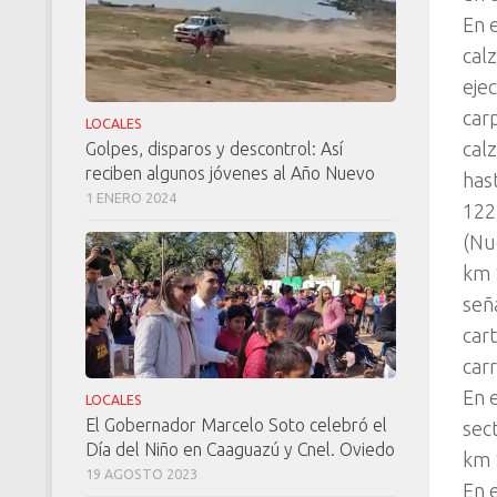
En 
calz
eje
car
LOCALES
cal
Golpes, disparos y descontrol: Así
reciben algunos jóvenes al Año Nuevo
has
1 ENERO 2024
122
(Nu
km 
señ
car
carr
En 
LOCALES
El Gobernador Marcelo Soto celebró el
sec
Día del Niño en Caaguazú y Cnel. Oviedo
km 
19 AGOSTO 2023
En 