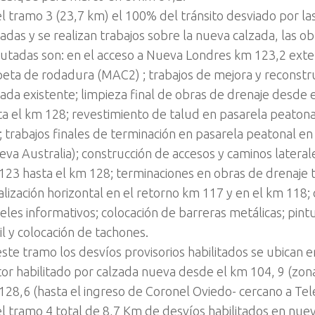
el tramo 3 (23,7 km) el 100% del tránsito desviado por l
adas y se realizan trabajos sobre la nueva calzada, las ob
cutadas son: en el acceso a Nueva Londres km 123,2 ext
peta de rodadura (MAC2) ; trabajos de mejora y reconstru
zada existente; limpieza final de obras de drenaje desde 
ta el km 128; revestimiento de talud en pasarela peatona
; trabajos finales de terminación en pasarela peatonal en
eva Australia); construcción de accesos y caminos lateral
123 hasta el km 128; terminaciones en obras de drenaje t
alización horizontal en el retorno km 117 y en el km 118;
teles informativos; colocación de barreras metálicas; pint
il y colocación de tachones.
este tramo los desvíos provisorios habilitados se ubican 
tor habilitado por calzada nueva desde el km 104, 9 (zona
128,6 (hasta el ingreso de Coronel Oviedo- cercano a Tel
el tramo 4 total de 8,7 Km de desvíos habilitados en nuev