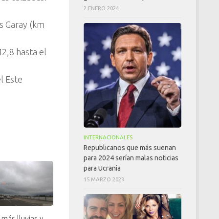
2 ENERO 2024
s Garay (km
2,8 hasta el
l Este
INTERNACIONALES
Republicanos que más suenan
para 2024 serían malas noticias
para Ucrania
15 MARZO 2023
más lluvias y