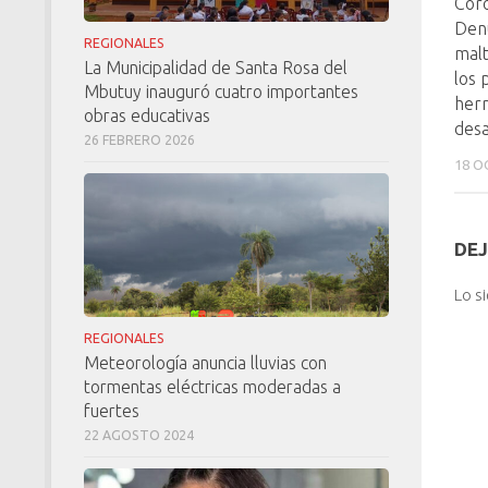
Coro
Den
REGIONALES
malt
La Municipalidad de Santa Rosa del
los 
Mbutuy inauguró cuatro importantes
her
obras educativas
des
26 FEBRERO 2026
18 O
DEJ
Lo s
REGIONALES
Meteorología anuncia lluvias con
tormentas eléctricas moderadas a
fuertes
22 AGOSTO 2024