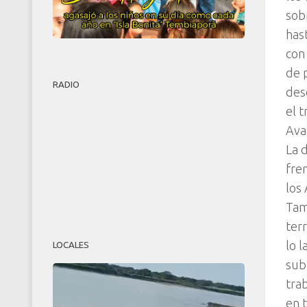
sob
has
con
de 
RADIO
des
el 
Ava
La 
fren
los
Tam
ter
lo 
LOCALES
sub
tra
en 