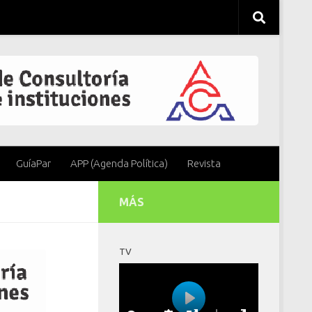
GuíaPar
APP (Agenda Política)
Revista
MÁS
TV