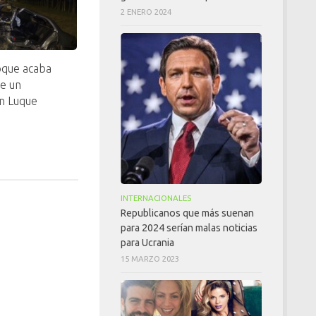
2 ENERO 2024
oque acaba
de un
n Luque
INTERNACIONALES
Republicanos que más suenan
para 2024 serían malas noticias
para Ucrania
15 MARZO 2023