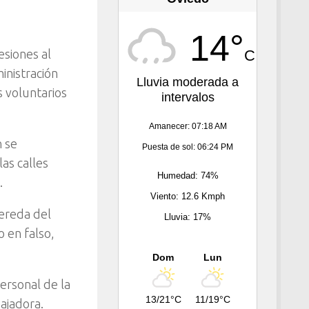
14°
C
siones al
inistración
Lluvia moderada a
 voluntarios
intervalos
Amanecer: 07:18 AM
n se
Puesta de sol: 06:24 PM
las calles
Humedad: 74%
.
Viento: 12.6 Kmph
vereda del
Lluvia: 17%
o en falso,
Dom
Lun
ersonal de la
13/21°C
11/19°C
bajadora.