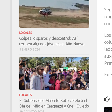
Seg
nin
cor
LOCALES
Los
Golpes, disparos y descontrol: Así
col
reciben algunos jóvenes al Año Nuevo
lad
1 ENERO 2024
auxi
Prev
Fue
LOCALES
El Gobernador Marcelo Soto celebró el
Día del Niño en Caaguazú y Cnel. Oviedo
19 AGOSTO 2023