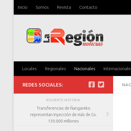
Inicio
Somos
Revista
Contacto
Saltar al contenido
Locales
Regionales
Nacionales
Internacionale
REDES SOCIALES:
NAC
SIGUIENTE HISTORIA
Transferencias de Ñangareko
representan inyección de más de Gs.
130.000 millones