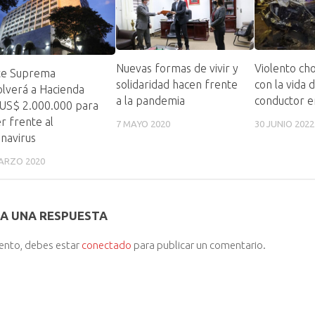
Nuevas formas de vivir y
Violento ch
te Suprema
solidaridad hacen frente
con la vida 
lverá a Hacienda
a la pandemia
conductor e
 US$ 2.000.000 para
r frente al
7 MAYO 2020
30 JUNIO 2022
navirus
ARZO 2020
A UNA RESPUESTA
iento, debes estar
conectado
para publicar un comentario.