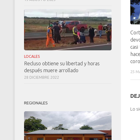
Cor
devo
casi
hace
LOCALES
coro
Recluso obtiene su libertad y horas
después muere arrollado
25 M
28 DICIEMBRE 2022
DEJ
REGIONALES
Lo s