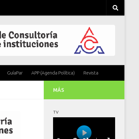
GuíaPar
APP (Agenda Política)
Revista
MÁS
TV