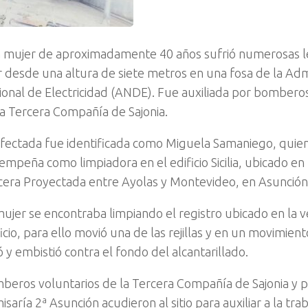
 mujer de aproximadamente 40 años sufrió numerosas le
r desde una altura de siete metros en una fosa de la Adm
ional de Electricidad (ANDE). Fue auxiliada por bomberos
la Tercera Compañía de Sajonia.
afectada fue identificada como Miguela Samaniego, quie
mpeña como limpiadora en el edificio Sicilia, ubicado en 
cera Proyectada entre Ayolas y Montevideo, en Asunción
mujer se encontraba limpiando el registro ubicado en la 
icio, para ello movió una de las rejillas y en un movimient
 y embistió contra el fondo del alcantarillado.
beros voluntarios de la Tercera Compañía de Sajonia y p
saría 2ª Asunción acudieron al sitio para auxiliar a la tra