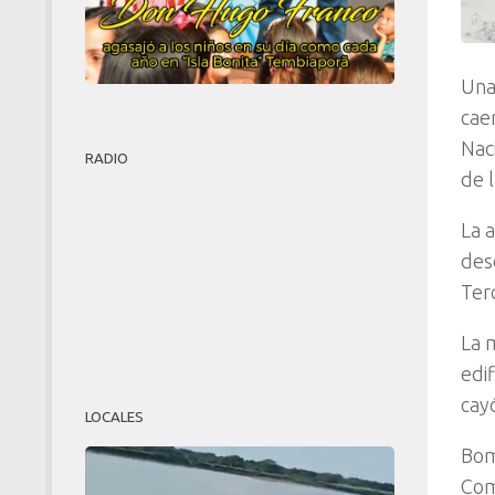
Una
cae
Nac
RADIO
de 
La 
dese
Ter
La 
edif
cayó
LOCALES
Bom
Comi