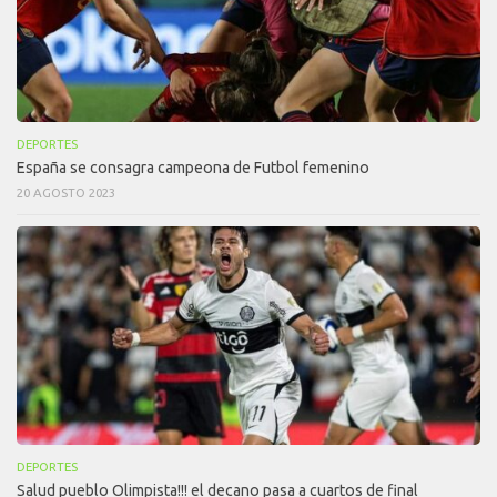
DEPORTES
España se consagra campeona de Futbol femenino
20 AGOSTO 2023
DEPORTES
Salud pueblo Olimpista!!! el decano pasa a cuartos de final