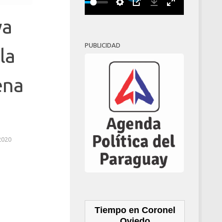
Play
00:00
ya
PUBLICIDAD
la
ena
2020
Tiempo en Coronel
Oviedo