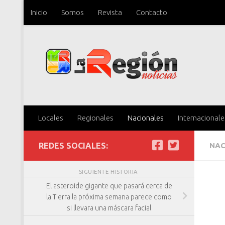
Inicio
Somos
Revista
Contacto
Saltar al contenido
Locales
Regionales
Nacionales
Internacionale
REDES SOCIALES:
NAC
SIGUIENTE HISTORIA
El asteroide gigante que pasará cerca de
la Tierra la próxima semana parece como
si llevara una máscara facial