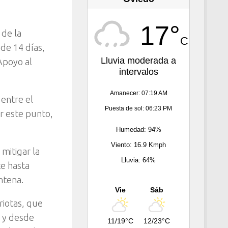
17°
 de la
C
 de 14 días,
Lluvia moderada a
Apoyo al
intervalos
Amanecer: 07:19 AM
 entre el
Puesta de sol: 06:23 PM
r este punto,
Humedad: 94%
Viento: 16.9 Kmph
mitigar la
Lluvia: 64%
te hasta
ntena.
Vie
Sáb
riotas, que
s y desde
11/19°C
12/23°C