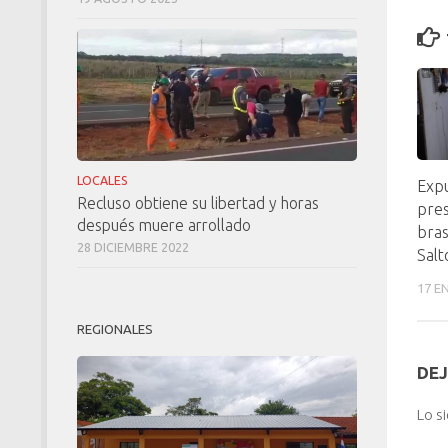
LOCALES
Expu
Recluso obtiene su libertad y horas
pre
después muere arrollado
bras
28 DICIEMBRE 2022
Salt
17 E
REGIONALES
DEJ
Lo s