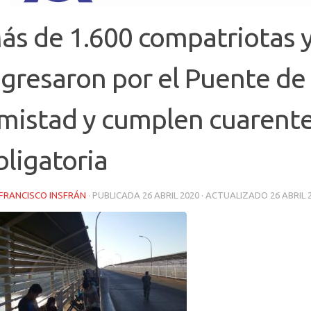
ás de 1.600 compatriotas 
ngresaron por el Puente de 
mistad y cumplen cuarent
bligatoria
FRANCISCO INSFRÁN
· PUBLICADA
26 ABRIL 2020
· ACTUALIZADO
26 ABRIL 