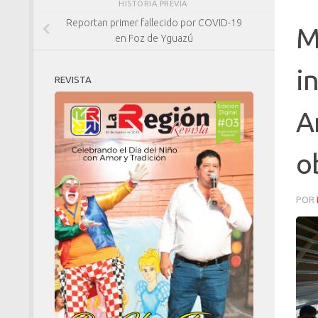
HISTORIA PREVIA
Reportan primer fallecido por COVID-19
M
en Foz de Yguazú
i
REVISTA
A
o
POR