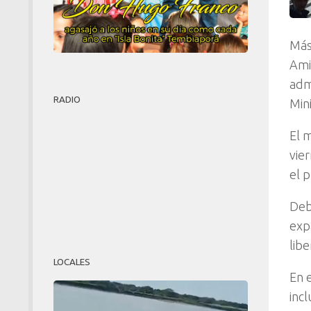
Más
Ami
adm
RADIO
Mini
El 
vie
el p
Deb
exp
lib
LOCALES
En 
inc