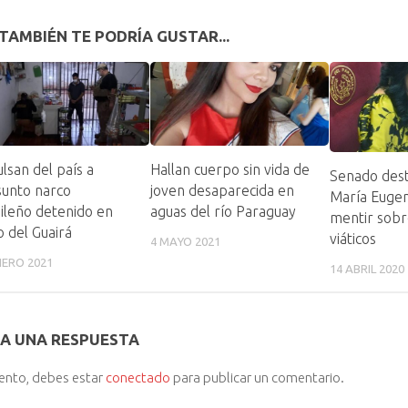
TAMBIÉN TE PODRÍA GUSTAR...
lsan del país a
Hallan cuerpo sin vida de
Senado dest
sunto narco
joven desaparecida en
María Eugen
ileño detenido en
aguas del río Paraguay
mentir sobr
o del Guairá
viáticos
4 MAYO 2021
NERO 2021
14 ABRIL 2020
A UNA RESPUESTA
iento, debes estar
conectado
para publicar un comentario.