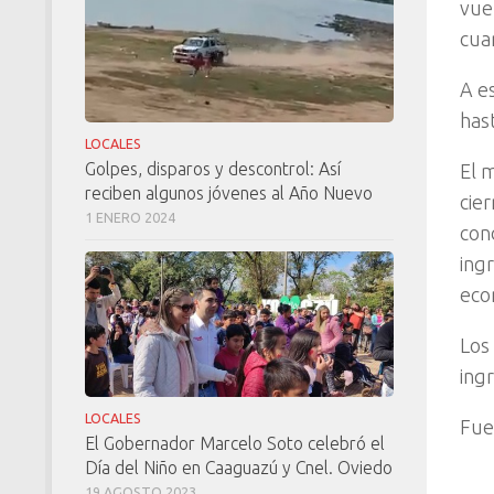
vue
cua
A e
has
LOCALES
Golpes, disparos y descontrol: Así
El 
reciben algunos jóvenes al Año Nuevo
cie
1 ENERO 2024
con
ing
eco
Los
ing
LOCALES
Fue
El Gobernador Marcelo Soto celebró el
Día del Niño en Caaguazú y Cnel. Oviedo
19 AGOSTO 2023