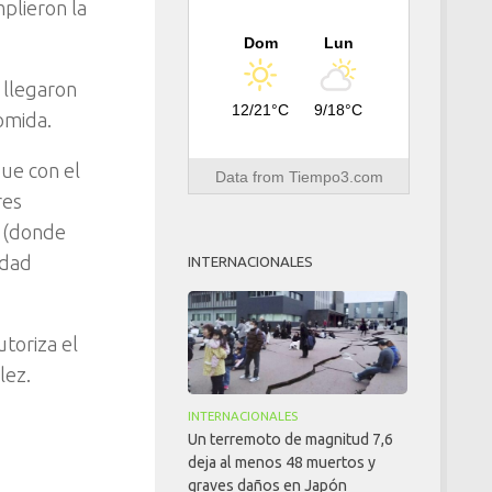
plieron la
Dom
Lun
 llegaron
12/21°C
9/18°C
omida.
que con el
Data from
Tiempo3.com
res
a (donde
idad
INTERNACIONALES
utoriza el
lez.
INTERNACIONALES
Un terremoto de magnitud 7,6
deja al menos 48 muertos y
graves daños en Japón