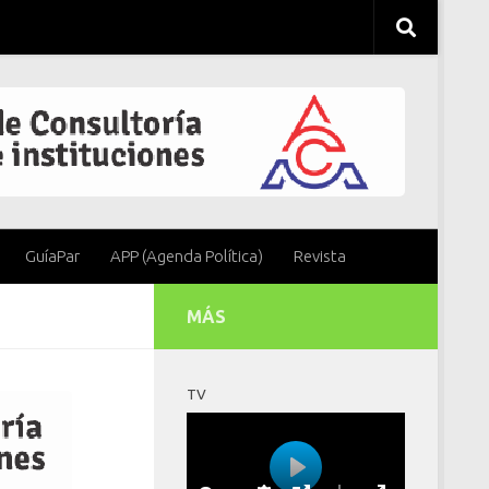
GuíaPar
APP (Agenda Política)
Revista
MÁS
TV