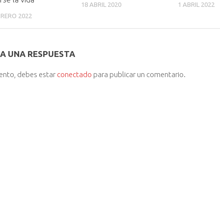
18 ABRIL 2020
1 ABRIL 2022
BRERO 2022
A UNA RESPUESTA
iento, debes estar
conectado
para publicar un comentario.