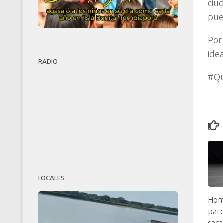
ciu
pue
Por
ide
RADIO
#Qu
LOCALES
Hom
pare
saca