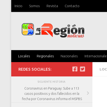
Inicio
Somos
Revista
Contacto
Saltar al contenido
Locales
Regionales
Nacionales
Internacionale
REDES SOCIALES:
LOC
SIGUIENTE HISTORIA
Coronavirus en Paraguay: Sube a 113
casos positivos y dos fallecidos en la
fecha por Coronavirus informa el MSPBS