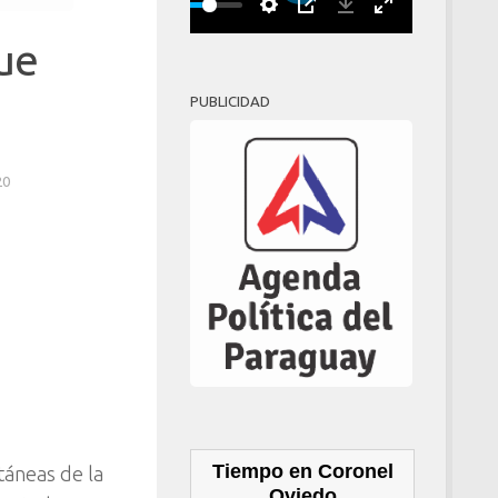
Play
00:00
ue
PUBLICIDAD
20
Tiempo en Coronel
táneas de la
Oviedo