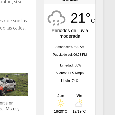
ntad, si se
21°
C
s que son las
o las calles.
Periodos de lluvia
moderada
Amanecer: 07:20 AM
Puesta de sol: 06:23 PM
Humedad: 85%
Viento: 11.5 Kmph
Lluvia: 74%
Jue
Vie
erte en
del Mbutuy
18/29°C
12/19°C