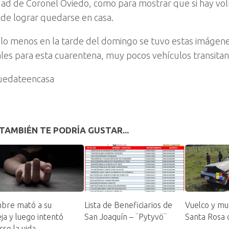
dad de Coronel Oviedo, como para mostrar que si hay volu
de lograr quedarse en casa.
 lo menos en la tarde del domingo se tuvo estas imágene
ales para esta cuarentena, muy pocos vehículos transitand
edateencasa
TAMBIÉN TE PODRÍA GUSTAR...
bre mató a su
Lista de Beneficiarios de
Vuelco y mu
ja y luego intentó
San Joaquín – ¨Pytyvö¨
Santa Rosa 
rse la vida