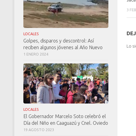
3 FE
DEJ
LOCALES
Golpes, disparos y descontrol: Así
Lo s
reciben algunos jóvenes al Año Nuevo
1 ENERO 2024
LOCALES
El Gobernador Marcelo Soto celebró el
Día del Niño en Caaguazú y Cnel. Oviedo
19 AGOSTO 2023