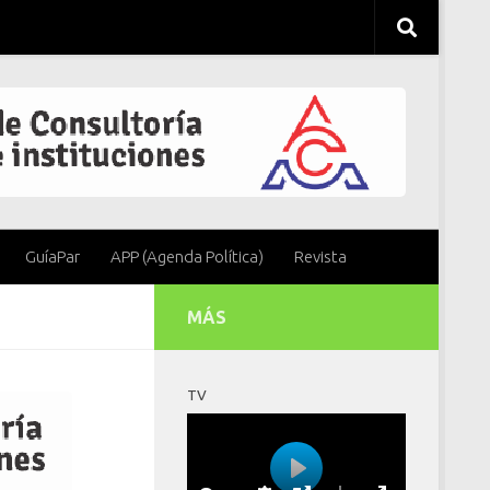
GuíaPar
APP (Agenda Política)
Revista
MÁS
TV