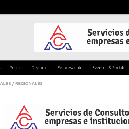
s
Política
Deportes
Empresariales
Eventos & Sociales
ALES
/
REGIONALES