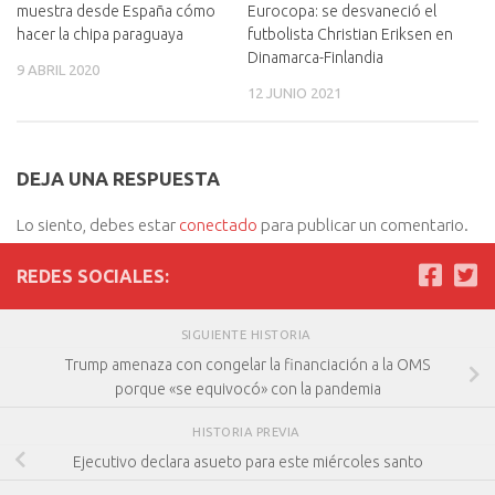
muestra desde España cómo
Eurocopa: se desvaneció el
hacer la chipa paraguaya
futbolista Christian Eriksen en
Dinamarca-Finlandia
9 ABRIL 2020
12 JUNIO 2021
DEJA UNA RESPUESTA
Lo siento, debes estar
conectado
para publicar un comentario.
REDES SOCIALES:
SIGUIENTE HISTORIA
Trump amenaza con congelar la financiación a la OMS
porque «se equivocó» con la pandemia
HISTORIA PREVIA
Ejecutivo declara asueto para este miércoles santo