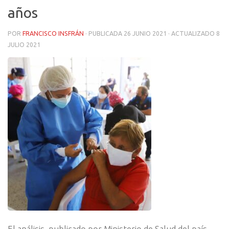
años
POR
FRANCISCO INSFRÁN
· PUBLICADA
26 JUNIO 2021
· ACTUALIZADO
8
JULIO 2021
El análisis, publicado por Ministerio de Salud del país