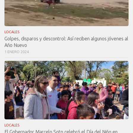
LOCALES
Golpes, disparos y descontrol: Así reciben algunos jóvenes al
Año Nuevo
1 ENERO 2024
LOCALES
El Gobernador Marcelo Soto celebró el Día del Niño en