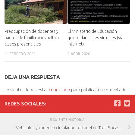
Preocupación de docentes y
El Ministerio de Educación
padres de familia por vuelta a
quiere dar clases virtuales (vía
clases presenciales
internet)
11 FEBRERO 2021
2 ABRIL 2020
DEJA UNA RESPUESTA
Lo siento, debes estar
conectado
para publicar un comentario.
REDES SOCIALES:
SIGUIENTE HISTORIA
Vehículos ya pueden circular por el túnel de Tres Bocas