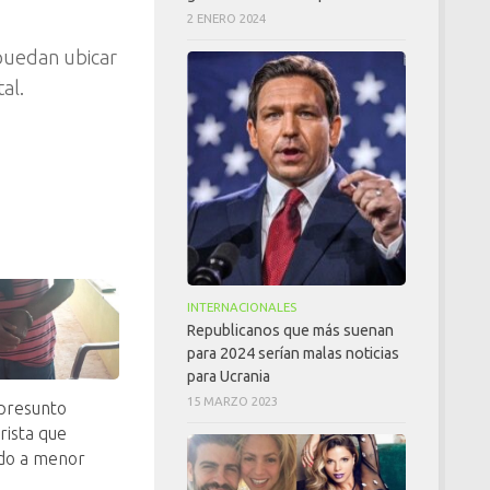
2 ENERO 2024
a puedan ubicar
al.
INTERNACIONALES
Republicanos que más suenan
para 2024 serían malas noticias
para Ucrania
15 MARZO 2023
presunto
rista que
ado a menor