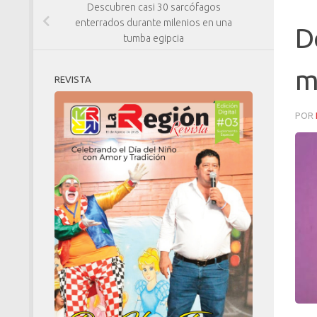
Descubren casi 30 sarcófagos
enterrados durante milenios en una
D
tumba egipcia
m
REVISTA
POR