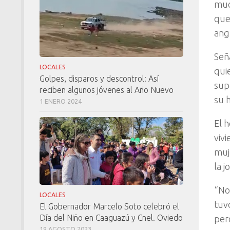
muc
que
ang
Señ
LOCALES
qui
Golpes, disparos y descontrol: Así
sup
reciben algunos jóvenes al Año Nuevo
su h
1 ENERO 2024
El 
viv
muj
la j
“No
LOCALES
tuv
El Gobernador Marcelo Soto celebró el
Día del Niño en Caaguazú y Cnel. Oviedo
per
19 AGOSTO 2023