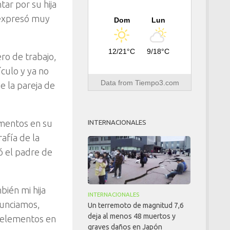
ar por su hija
 expresó muy
Dom
Lun
12/21°C
9/18°C
ro de trabajo,
culo y ya no
Data from
Tiempo3.com
 la pareja de
ementos en su
INTERNACIONALES
afía de la
ó el padre de
ién mi hija
INTERNACIONALES
nunciamos,
Un terremoto de magnitud 7,6
deja al menos 48 muertos y
y elementos en
graves daños en Japón