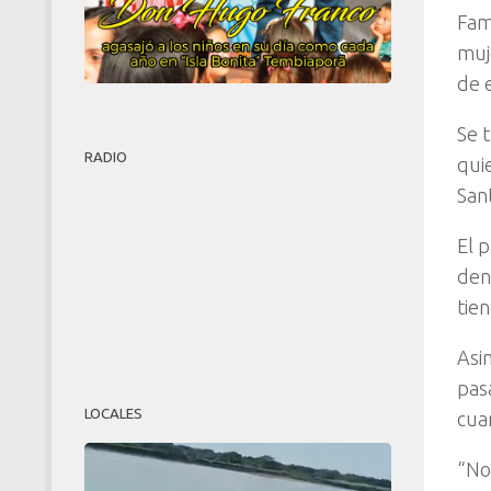
Fam
muj
de 
Se 
RADIO
qui
San
El p
den
tie
Asi
pas
LOCALES
cuan
“No