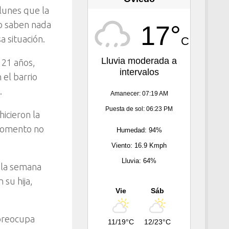
lunes que la
no saben nada
17°
a situación.
C
Lluvia moderada a
 21 años,
intervalos
 el barrio
.
Amanecer: 07:19 AM
Puesta de sol: 06:23 PM
hicieron la
 momento no
Humedad: 94%
Viento: 16.9 Kmph
Lluvia: 64%
o la semana
 su hija,
Vie
Sáb
 preocupa
11/19°C
12/23°C