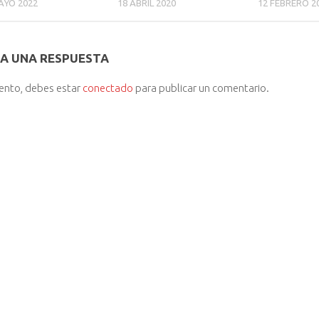
AYO 2022
18 ABRIL 2020
12 FEBRERO 2
A UNA RESPUESTA
iento, debes estar
conectado
para publicar un comentario.