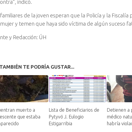
ontra”, indicó.
familiares de la joven esperan que la Policía y la Fiscalí
a mujer y temen que haya sido víctima de algún suceso fat
nte y Redacción: ÚH
TAMBIÉN TE PODRÍA GUSTAR...
uentran muerto a
Lista de Beneficiarios de
Detienen a 
escente que estaba
Pytyvö J. Eulogio
médico natu
aparecido
Estigarribia
habría viol