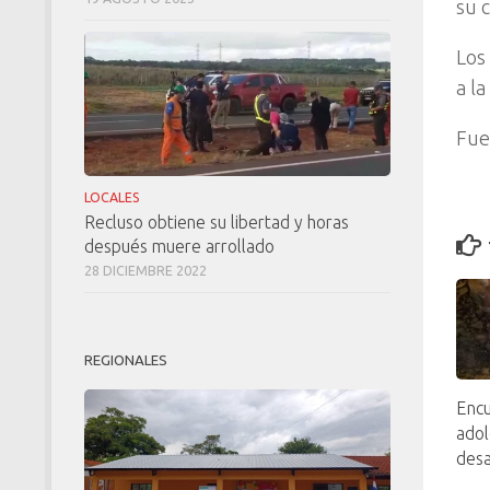
su c
Los 
a l
Fue
LOCALES
Recluso obtiene su libertad y horas
después muere arrollado
28 DICIEMBRE 2022
REGIONALES
Enc
adol
des