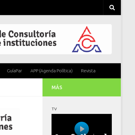
GuíaPar
APP (Agenda Política)
Revista
MÁS
TV