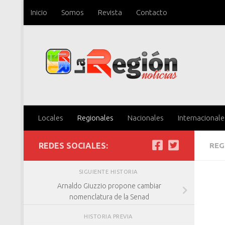
Inicio
Somos
Revista
Contacto
Saltar al contenido
Locales
Regionales
Nacionales
Internacionale
REDES SOCIALES:
REG
SIGUIENTE HISTORIA
Arnaldo Giuzzio propone cambiar
nomenclatura de la Senad
HISTORIA PREVIA