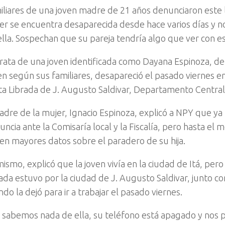
iliares de una joven madre de 21 años denunciaron este 
er se encuentra desaparecida desde hace varios días y 
ella. Sospechan que su pareja tendría algo que ver con es
trata de una joven identificada como Dayana Espinoza, de
en según sus familiares, desapareció el pasado viernes en
ta Librada de J. Augusto Saldivar, Departamento Central
adre de la mujer, Ignacio Espinoza, explicó a NPY que ya 
uncia ante la Comisaría local y la Fiscalía, pero hasta el
nen mayores datos sobre el paradero de su hija.
mismo, explicó que la joven vivía en la ciudad de Itá, per
ada estuvo por la ciudad de J. Augusto Saldivar, junto con
do la dejó para ir a trabajar el pasado viernes.
 sabemos nada de ella, su teléfono está apagado y nos