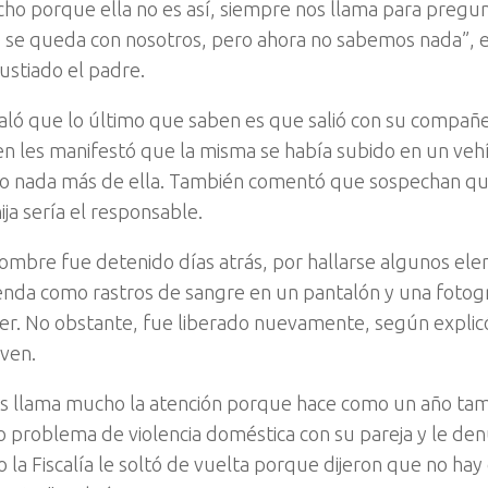
ho porque ella no es así, siempre nos llama para pregunt
 se queda con nosotros, pero ahora no sabemos nada”,
ustiado el padre.
aló que lo último que saben es que salió con su compañe
en les manifestó que la misma se había subido en un vehí
o nada más de ella. También comentó que sospechan que
ija sería el responsable.
hombre fue detenido días atrás, por hallarse algunos el
ienda como rastros de sangre en un pantalón y una fotogr
er. No obstante, fue liberado nuevamente, según explic
oven.
s llama mucho la atención porque hace como un año tamb
o problema de violencia doméstica con su pareja y le de
o la Fiscalía le soltó de vuelta porque dijeron que no ha