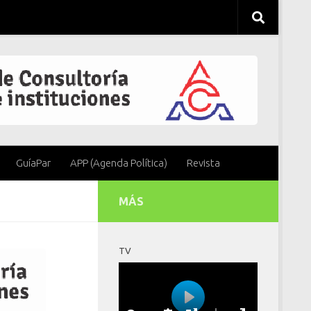
GuíaPar
APP (Agenda Política)
Revista
MÁS
TV