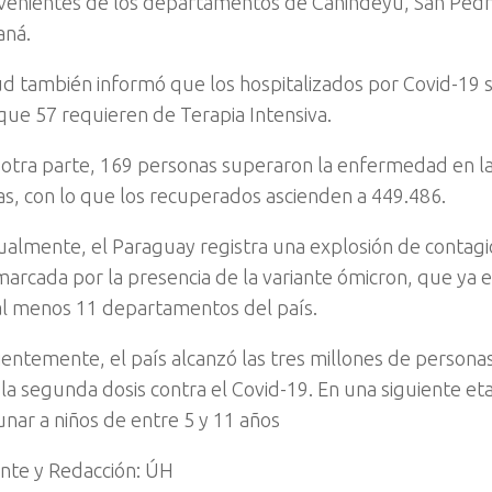
venientes de los departamentos de Canindeyú, San Pedr
aná.
ud también informó que los hospitalizados por Covid-19
 que 57 requieren de Terapia Intensiva.
 otra parte, 169 personas superaron la enfermedad en la
as, con lo que los recuperados ascienden a 449.486.
ualmente, el Paraguay registra una explosión de contagi
marcada por la presencia de la variante ómicron, que ya 
al menos 11 departamentos del país.
ientemente, el país alcanzó las tres millones de person
 la segunda dosis contra el Covid-19. En una siguiente et
unar a niños de entre 5 y 11 años
nte y Redacción: ÚH