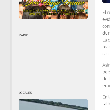
El 
evi
con
dur
RADIO
La 
mart
cas
Asi
per
de 
era
LOCALES
En 
fal