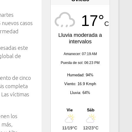
martes
17°
C
5 nuevos casos
fermedad
Lluvia moderada a
intervalos
cesadas este
Amanecer: 07:19 AM
 global de
Puesta de sol: 06:23 PM
Humedad: 94%
iento de cinco
Viento: 16.9 Kmph
sis completa
Lluvia: 64%
 Las víctimas
Vie
Sáb
enen los
y más,
11/19°C
12/23°C