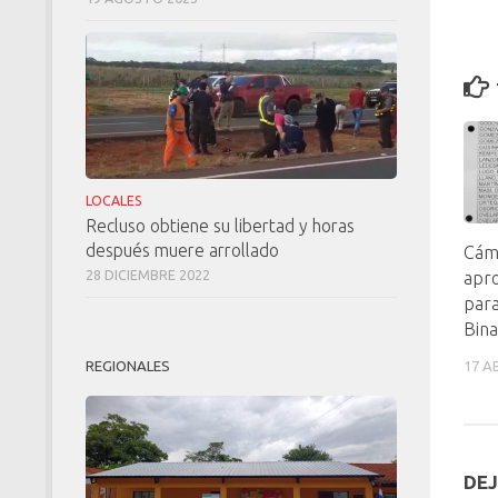
LOCALES
Recluso obtiene su libertad y horas
después muere arrollado
Cám
28 DICIEMBRE 2022
apro
para
Bina
REGIONALES
17 A
DEJ