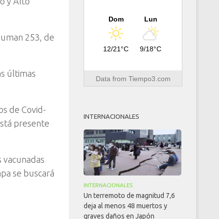
o y Alto
Dom
Lun
 suman 253, de
12/21°C
9/18°C
s últimas
Data from
Tiempo3.com
os de Covid-
INTERNACIONALES
está presente
as vacunadas
apa se buscará
INTERNACIONALES
Un terremoto de magnitud 7,6
deja al menos 48 muertos y
graves daños en Japón