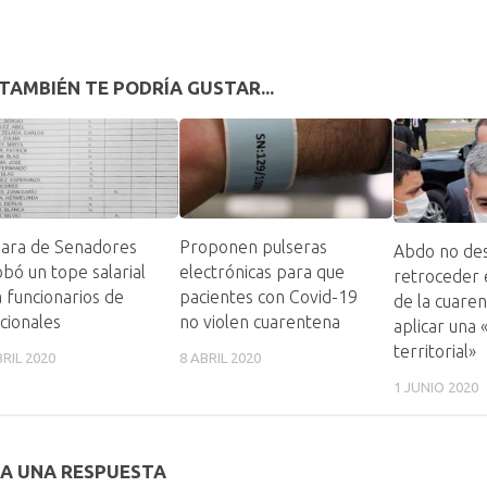
TAMBIÉN TE PODRÍA GUSTAR...
ara de Senadores
Proponen pulseras
Abdo no des
bó un tope salarial
electrónicas para que
retroceder 
 funcionarios de
pacientes con Covid-19
de la cuare
cionales
no violen cuarentena
aplicar una
territorial»
BRIL 2020
8 ABRIL 2020
1 JUNIO 2020
A UNA RESPUESTA