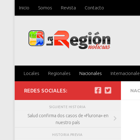
Inicio
Somos
Revista
Contacto
Saltar al contenido
Locales
Regionales
Nacionales
Internacionale
REDES SOCIALES:
NAC
SIGUIENTE HISTORIA
Salud confirma dos casos de «Flurona» en
nuestro país
HISTORIA PREVIA