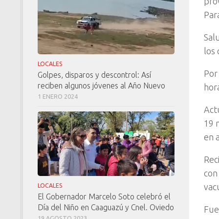
pro
Par
Sal
los
LOCALES
Por
Golpes, disparos y descontrol: Así
reciben algunos jóvenes al Año Nuevo
hor
1 ENERO 2024
Act
19 
en 
Rec
con
vac
LOCALES
El Gobernador Marcelo Soto celebró el
Día del Niño en Caaguazú y Cnel. Oviedo
Fue
19 AGOSTO 2023