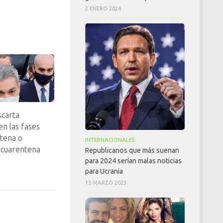
2 ENERO 2024
carta
en las fases
ntena o
INTERNACIONALES
 «cuarentena
Republicanos que más suenan
para 2024 serían malas noticias
para Ucrania
15 MARZO 2023