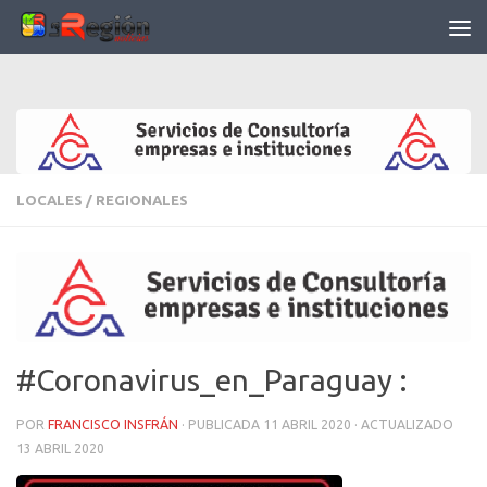
Saltar al contenido
LOCALES
/
REGIONALES
#Coronavirus_en_Paraguay :
POR
FRANCISCO INSFRÁN
· PUBLICADA
11 ABRIL 2020
· ACTUALIZADO
13 ABRIL 2020