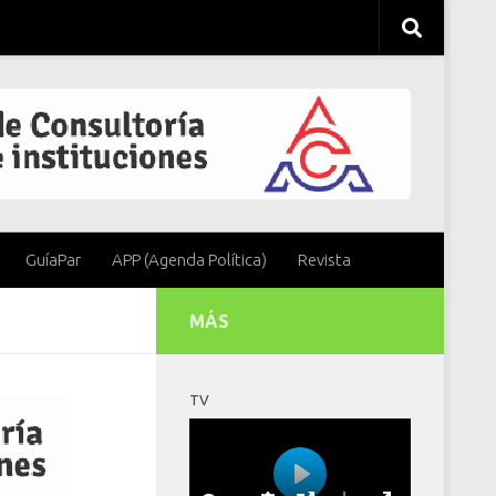
GuíaPar
APP (Agenda Política)
Revista
MÁS
TV