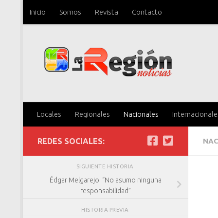
Inicio
Somos
Revista
Contacto
Saltar al contenido
Locales
Regionales
Nacionales
Internacionale
REDES SOCIALES:
NAC
SIGUIENTE HISTORIA
Édgar Melgarejo: “No asumo ninguna
responsabilidad”
HISTORIA PREVIA