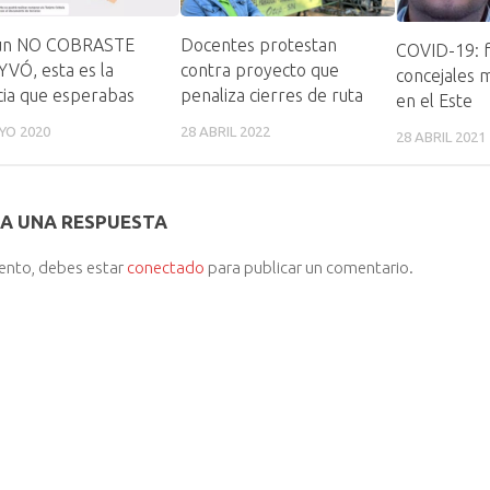
aun NO COBRASTE
Docentes protestan
COVID-19: f
VÓ, esta es la
contra proyecto que
concejales 
cia que esperabas
penaliza cierres de ruta
en el Este
YO 2020
28 ABRIL 2022
28 ABRIL 2021
A UNA RESPUESTA
iento, debes estar
conectado
para publicar un comentario.