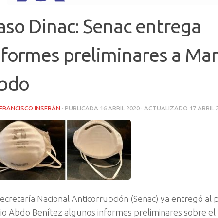
aso Dinac: Senac entrega
nformes preliminares a Mar
bdo
FRANCISCO INSFRÁN
· PUBLICADA
16 ABRIL 2020
· ACTUALIZADO
17 ABRIL 
Secretaría Nacional Anticorrupción (Senac) ya entregó al 
io Abdo Benítez algunos informes preliminares sobre el