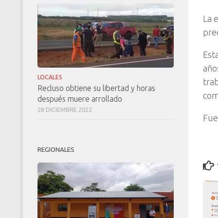
La 
pre
Est
año
LOCALES
tra
Recluso obtiene su libertad y horas
com
después muere arrollado
28 DICIEMBRE 2022
Fue
REGIONALES