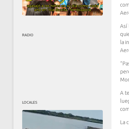
com
Aero
Así
qui
RADIO
la i
Aer
“Pa
per
Mon
A t
lue
LOCALES
com
La c