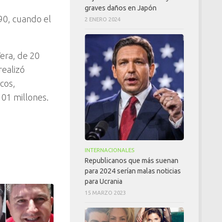
graves daños en Japón
90, cuando el
2 ENERO 2024
era, de 20
realizó
cos,
101 millones.
INTERNACIONALES
Republicanos que más suenan
para 2024 serían malas noticias
para Ucrania
15 MARZO 2023