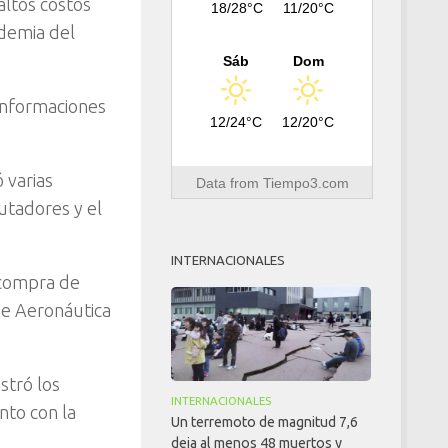
altos costos
18/28°C
11/20°C
ndemia del
Sáb
Dom
informaciones
12/24°C
12/20°C
ó varias
Data from
Tiempo3.com
utadores y el
INTERNACIONALES
 compra de
de Aeronáutica
stró los
INTERNACIONALES
nto con la
Un terremoto de magnitud 7,6
deja al menos 48 muertos y