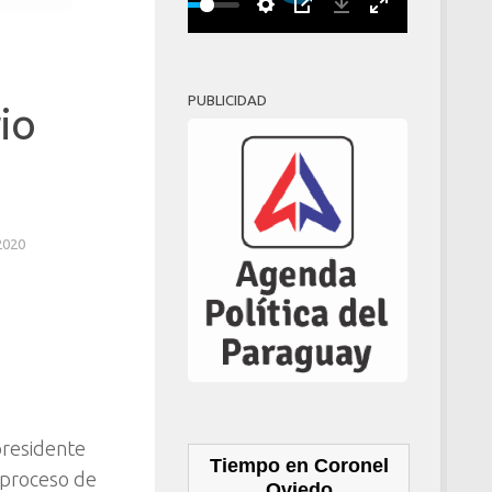
Play
00:00
PUBLICIDAD
io
2020
presidente
Tiempo en Coronel
 proceso de
Oviedo