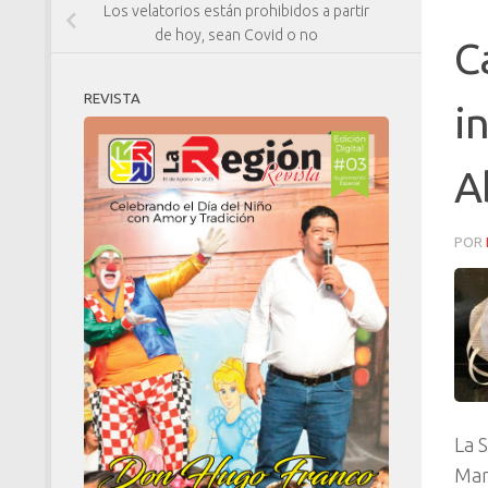
Los velatorios están prohibidos a partir
de hoy, sean Covid o no
C
REVISTA
i
A
POR
La 
Mar