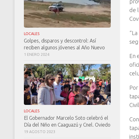
pro
de 
Cov
“La
LOCALES
Golpes, disparos y descontrol: Así
seg
reciben algunos jóvenes al Año Nuevo
1 ENERO 2024
En e
ofi
cel
Por
tap
Civil
LOCALES
El Gobernador Marcelo Soto celebró el
Con
Día del Niño en Caaguazú y Cnel. Oviedo
tap
19 AGOSTO 2023
inst