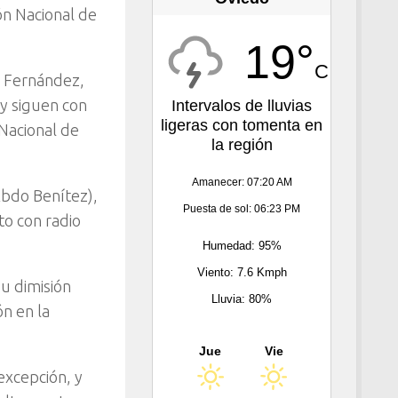
ón Nacional de
19°
C
né Fernández,
 y siguen con
Intervalos de lluvias
ligeras con tomenta en
 Nacional de
la región
Amanecer: 07:20 AM
Abdo Benítez),
Puesta de sol: 06:23 PM
to con radio
Humedad: 95%
Viento: 7.6 Kmph
u dimisión
Lluvia: 80%
n en la
Jue
Vie
 excepción, y